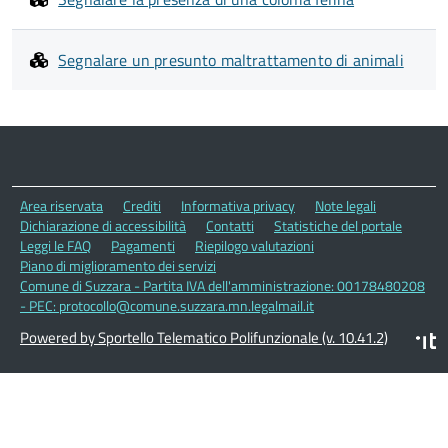
Segnalare un presunto maltrattamento di animali
Area riservata
Crediti
Informativa privacy
Note legali
Dichiarazione di accessibilità
Contatti
Statistiche del portale
Leggi le FAQ
Pagamenti
Riepilogo valutazioni
Piano di miglioramento dei servizi
Comune di Suzzara - Partita IVA dell'amministrazione: 00178480208
- PEC: protocollo@comune.suzzara.mn.legalmail.it
Powered by Sportello Telematico Polifunzionale (v. 10.41.2)