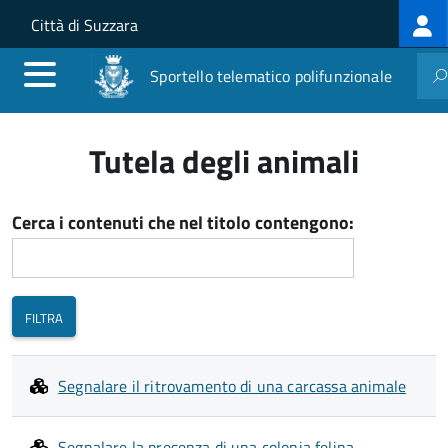
Log
Salta al contenuto principale
Skip to site navigation
Città di Suzzara
me
Sportello telematico polifunzionale
Tutela degli animali
Cerca i contenuti che nel titolo contengono:
Segnalare il ritrovamento di una carcassa animale
Segnalare la presenza di una colonia felina