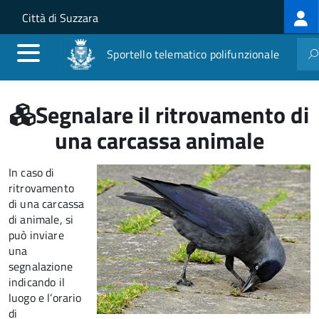
Log
Salta al contenuto principale
Skip to site navigation
Città di Suzzara
me
Sportello telematico polifunzionale
Segnalare il ritrovamento di
una carcassa animale
In caso di
ritrovamento
di una carcassa
di animale, si
può inviare
una
segnalazione
indicando il
luogo e l’orario
di