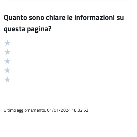
Quanto sono chiare le informazioni su
questa pagina?
Valuta
Valutazione
5
Valuta
stelle
4
Valuta
su
stelle
3
Valuta
5
su
stelle
2
Valuta
5
su
stelle
1
5
su
stelle
5
su
5
Ultimo aggiornamento: 01/01/2024 18:32.53