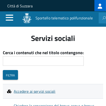
Log
Salta al contenuto principale
Skip to site navigation
Città di Suzzara
me
Sportello telematico polifunzionale
Servizi sociali
Cerca i contenuti che nel titolo contengono:
Accedere ai servizi sociali
Chiedere la concessione del bonus acqua o bonus