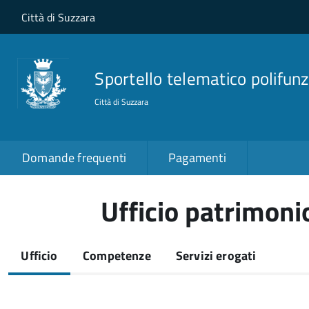
Salta al contenuto principale
Skip to site navigation
Città di Suzzara
Sportello telematico polifunz
Città di Suzzara
Domande frequenti
Pagamenti
Ufficio patrimonio
Ufficio
Competenze
Servizi erogati
(scheda
attiva)