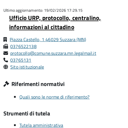
5
su
5
Ultimo aggiornamento: 19/02/2026 17:29.15
Ufficio URP, protocollo, centralino,
informazioni al cittadino
Piazza Castello, 1 46029 Suzzara (MN)
0376522138
protocollo@comune.suzzara.mn.legalmail.it
03765131
Sito istituzionale
Riferimenti normativi
Quali sono le norme di riferimento?
Strumenti di tutela
Tutela amministrativa