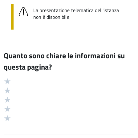
La presentazione telematica dell'istanza
non è disponibile
Quanto sono chiare le informazioni su
questa pagina?
Valuta
Valutazione
5
Valuta
stelle
4
Valuta
su
stelle
3
Valuta
5
su
stelle
2
Valuta
5
su
stelle
1
5
su
stelle