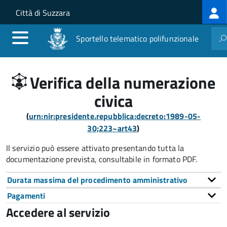
Log
Salta al contenuto principale
Skip to site navigation
Città di Suzzara
me
Sportello telematico polifunzionale
Verifica della numerazione
civica
(
urn:nir:presidente.repubblica:decreto:1989-05-
30;223~art43
)
Il servizio può essere attivato presentando tutta la
documentazione prevista, consultabile in formato PDF.
Durata massima del procedimento amministrativo
Pagamenti
Accedere al servizio