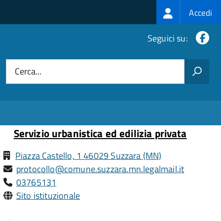
Login
Accedi
menu
Fa
Seguici su:
Cerca...
Servizio urbanistica ed edilizia privata
Piazza Castello, 1 46029 Suzzara (MN)
protocollo@comune.suzzara.mn.legalmail.it
03765131
Sito istituzionale