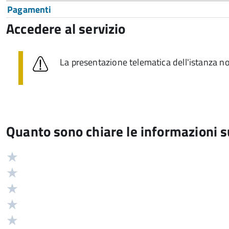
Pagamenti
Accedere al servizio
La presentazione telematica dell'istanza no
Quanto sono chiare le informazioni 
Valuta
Valutazione
5
Valuta
stelle
4
Valuta
su
stelle
3
Valuta
5
su
stelle
2
Valuta
5