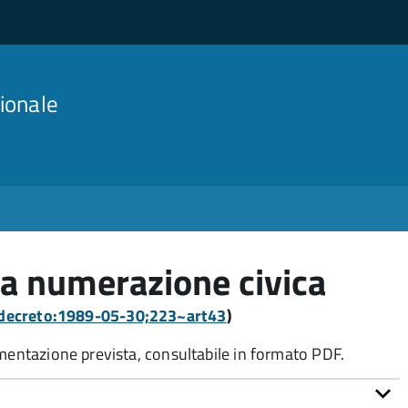
ionale
a numerazione civica
a:decreto:1989-05-30;223~art43
)
umentazione prevista, consultabile in formato PDF.