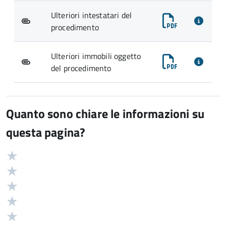
Ulteriori intestatari del
procedimento
Ulteriori immobili oggetto
del procedimento
Quanto sono chiare le informazioni su
questa pagina?
Valuta
Valutazione
5
Valuta
stelle
4
Valuta
su
stelle
3
Valuta
5
su
stelle
2
Valuta
5
su
stelle