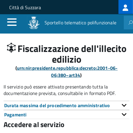
Log
Salta al contenuto principale
Skip to site navigation
Città di Suzzara
me
Sportello telematico polifunzionale
Fiscalizzazione dell'illecito
edilizio
(
urn:nir:presidente.repubblica:decreto:2001-06-
06;380~art34
)
Il servizio può essere attivato presentando tutta la
documentazione prevista, consultabile in formato PDF.
Durata massima del procedimento amministrativo
Pagamenti
Accedere al servizio