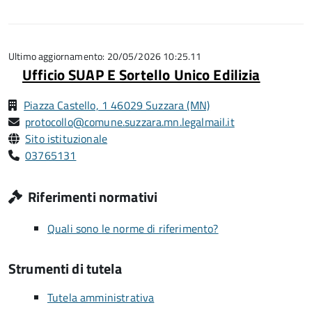
1
5
su
stelle
5
su
5
Ultimo aggiornamento: 20/05/2026 10:25.11
Ufficio SUAP E Sortello Unico Edilizia
Piazza Castello, 1 46029 Suzzara (MN)
protocollo@comune.suzzara.mn.legalmail.it
Sito istituzionale
03765131
Riferimenti normativi
Quali sono le norme di riferimento?
Strumenti di tutela
Tutela amministrativa