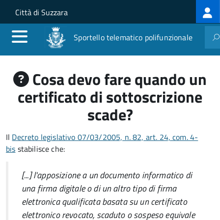
Log
Salta al contenuto principale
Skip to site navigation
Città di Suzzara
me
Sportello telematico polifunzionale
Cosa devo fare quando un
certificato di sottoscrizione
scade?
Il
Decreto legislativo 07/03/2005, n. 82, art. 24, com. 4-
bis
stabilisce che:
[...] l'apposizione a un documento informatico di
una firma digitale o di un altro tipo di firma
elettronica qualificata basata su un certificato
elettronico revocato, scaduto o sospeso equivale