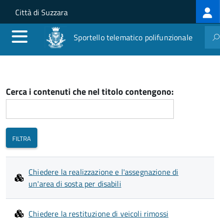
Log
Salta al contenuto principale
Skip to site navigation
Città di Suzzara
me
Sportello telematico polifunzionale
Cerca i contenuti che nel titolo contengono:
Chiedere la realizzazione e l'assegnazione di
un'area di sosta per disabili
Chiedere la restituzione di veicoli rimossi