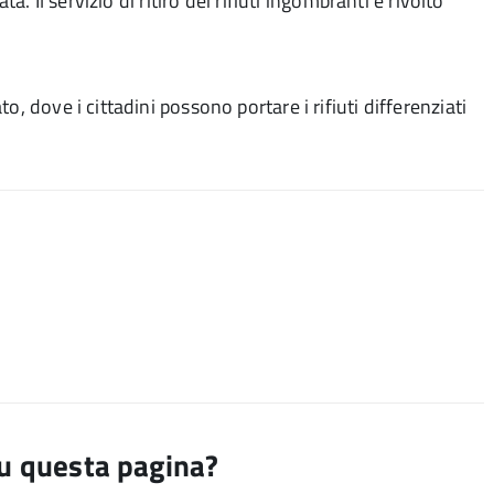
a. Il servizio di ritiro dei rifiuti ingombranti è rivolto
, dove i cittadini possono portare i rifiuti differenziati
su questa pagina?