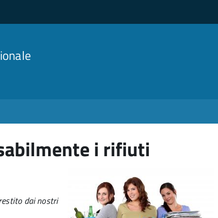
ionale
abilmente i rifiuti
estito dai nostri