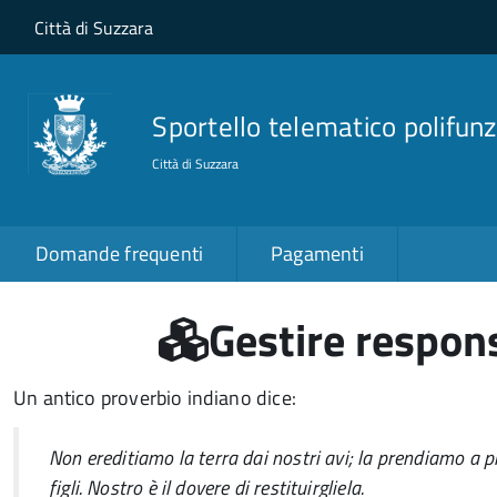
Salta al contenuto principale
Skip to site navigation
Città di Suzzara
Sportello telematico polifunz
Città di Suzzara
Domande frequenti
Pagamenti
Gestire respons
Un antico proverbio indiano dice:
Non ereditiamo la terra dai nostri avi; la prendiamo a pr
figli. Nostro è il dovere di restituirgliela.