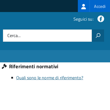
Login
Accedi
menu
Fa
Seguici su:
Cerca...
Riferimenti normativi
Quali sono le norme di riferimento?