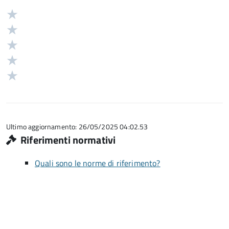
Valuta
Valutazione
5
Valuta
stelle
4
Valuta
su
stelle
3
Valuta
5
su
stelle
2
Valuta
5
su
stelle
1
5
su
stelle
5
su
5
Ultimo aggiornamento: 26/05/2025 04:02.53
Riferimenti normativi
Quali sono le norme di riferimento?