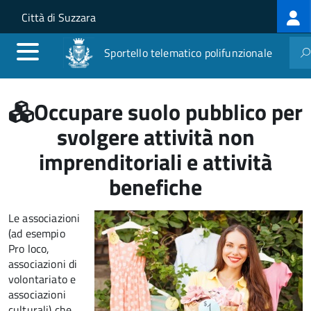
Log
Salta al contenuto principale
Skip to site navigation
Città di Suzzara
me
Sportello telematico polifunzionale
Occupare suolo pubblico per
svolgere attività non
imprenditoriali e attività
benefiche
Le associazioni
(ad esempio
Pro loco,
associazioni di
volontariato e
associazioni
culturali) che