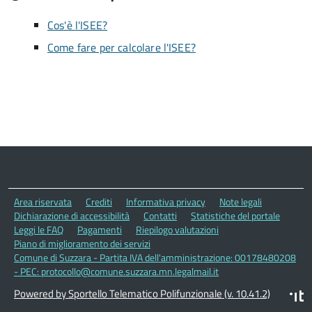
Cos'è l'ISEE?
Come fare per calcolare l'ISEE?
Area riservata
Crediti
Informativa privacy
Note legali
Dichiarazione di accessibilità
Contatti
Statistiche del portale
Leggi le FAQ
Pagamenti
Riepilogo valutazioni
Piano di miglioramento dei servizi
Comune di Suzzara - Partita IVA dell'amministrazione: 00178480208
- PEC: protocollo@comune.suzzara.mn.legalmail.it
Powered by Sportello Telematico Polifunzionale (v. 10.41.2)