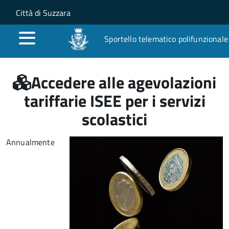
Salta al contenuto principale
Skip to site navigation
Città di Suzzara
Sportello telematico polifunzionale
Accedere alle agevolazioni
tariffarie ISEE per i servizi
scolastici
Annualmente