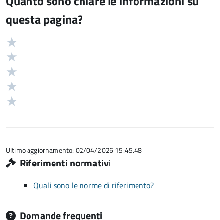
Quanto sono chiare le informazioni su
questa pagina?
Valuta
Valutazione
5
Valuta
stelle
4
Valuta
su
stelle
3
Valuta
5
su
stelle
2
Valuta
5
su
stelle
1
5
su
stelle
5
su
5
Ultimo aggiornamento: 02/04/2026 15:45.48
Riferimenti normativi
Quali sono le norme di riferimento?
Domande frequenti